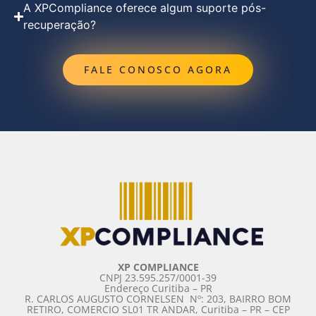
A XPCompliance oferece algum suporte pós-
recuperação?
FALE CONOSCO AGORA
XP COMPLIANCE
CNPJ 23.595.257/0001-39
Endereço Curitiba – PR
R. CARLOS AUGUSTO CORNELSEN ­ Nº: 203, BAIRRO BOM
RETIRO, COMERCIO SL01 TR ANDAR, Curitiba – PR – CEP