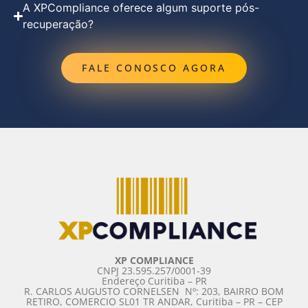
A XPCompliance oferece algum suporte pós-
recuperação?
FALE CONOSCO AGORA
XP COMPLIANCE
CNPJ 23.595.257/0001-39
Endereço Curitiba – PR
R. CARLOS AUGUSTO CORNELSEN ­ Nº: 203, BAIRRO BOM
RETIRO, COMERCIO SL01 TR ANDAR, Curitiba – PR – CEP