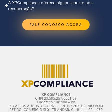
A XPCompliance oferece algum suporte pós-
recuperação?
FALE CONOSCO AGORA
XP COMPLIANCE
CNPJ 23.595.257/0001-39
Endereço Curitiba – PR
R. CARLOS AUGUSTO CORNELSEN ­ Nº: 203, BAIRRO BOM
RETIRO, COMERCIO SL01 TR ANDAR, Curitiba – PR – CEP