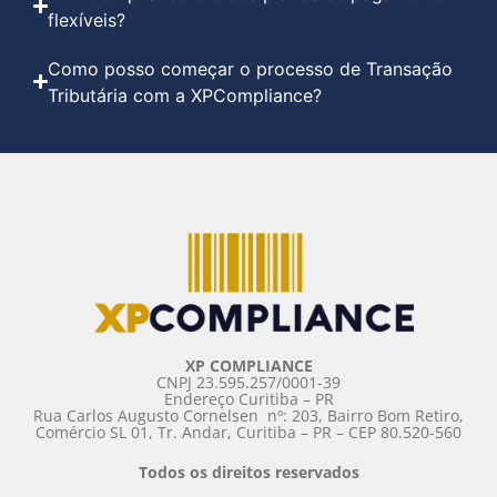
flexíveis?
Como posso começar o processo de Transação
Tributária com a XPCompliance?
XP COMPLIANCE
CNPJ 23.595.257/0001-39
Endereço Curitiba – PR
Rua Carlos Augusto Cornelsen ­ nº: 203, Bairro Bom Retiro,
Comércio SL 01, Tr. Andar, Curitiba – PR – CEP 80.520-560
Todos os direitos reservados