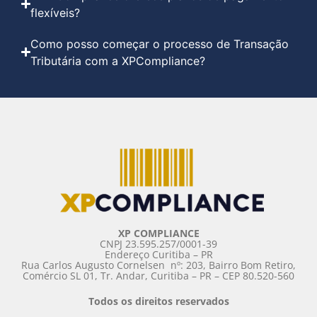
flexíveis?
Como posso começar o processo de Transação
Tributária com a XPCompliance?
XP COMPLIANCE
CNPJ 23.595.257/0001-39
Endereço Curitiba – PR
Rua Carlos Augusto Cornelsen ­ nº: 203, Bairro Bom Retiro,
Comércio SL 01, Tr. Andar, Curitiba – PR – CEP 80.520-560
Todos os direitos reservados